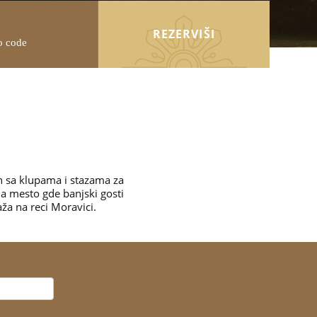
REZERVIŠI
en sa klupama i stazama za
a mesto gde banjski gosti
ža na reci Moravici.