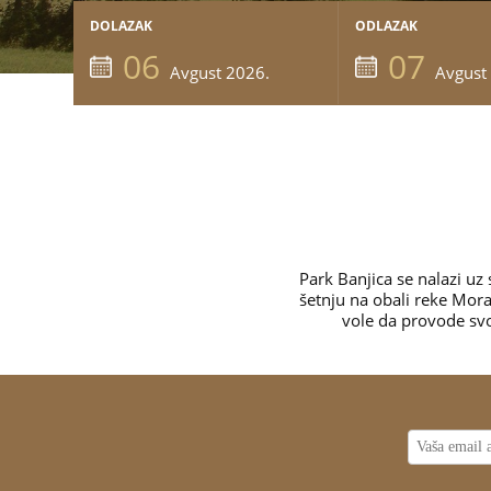
DOLAZAK
ODLAZAK
06
07
Avgust 2026.
Avgust
Park Banjica se nalazi uz
šetnju na obali reke Mora
vole da provode svo