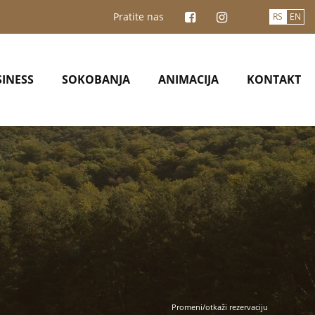
Pratite nas
RS
EN
INESS
SOKOBANJA
ANIMACIJA
KONTAKT
Promeni/otkaži rezervaciju