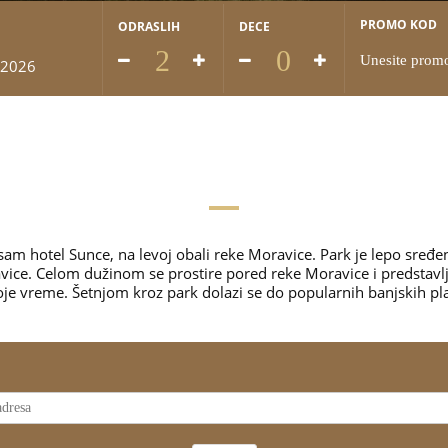
PROMO KOD
ODRASLIH
DECE
 2026
 sam hotel Sunce, na levoj obali reke Moravice. Park je lepo sređ
vice. Celom dužinom se prostire pored reke Moravice i predstavlj
je vreme. Šetnjom kroz park dolazi se do popularnih banjskih pla