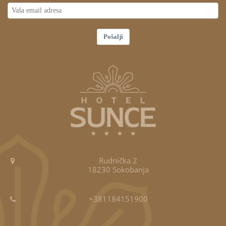
Pošalji
Rudnička 2
18230 Sokobanja
+381184151900