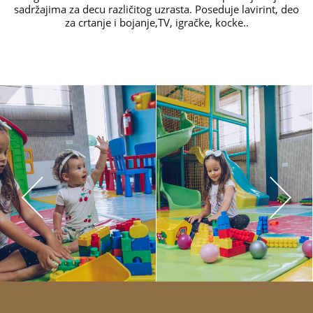
sadržajima za decu različitog uzrasta. Poseduje lavirint, deo
za crtanje i bojanje,TV, igračke, kocke..