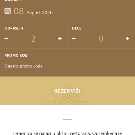
08
Avgust 2026
ODRASLIH
DECE
PROMO KOD
REZERVIŠI
Igraonica se nalazi u blizini restorana. Opremljena je