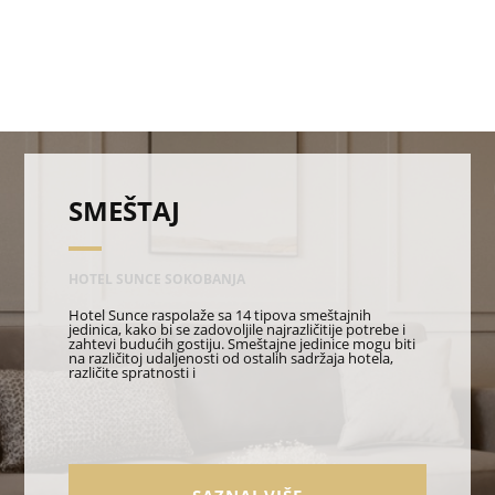
SMEŠTAJ
HOTEL SUNCE SOKOBANJA
Hotel Sunce raspolaže sa 14 tipova smeštajnih
jedinica, kako bi se zadovoljile najrazličitije potrebe i
zahtevi budućih gostiju. Smeštajne jedinice mogu biti
na različitoj udaljenosti od ostalih sadržaja hotela,
različite spratnosti i