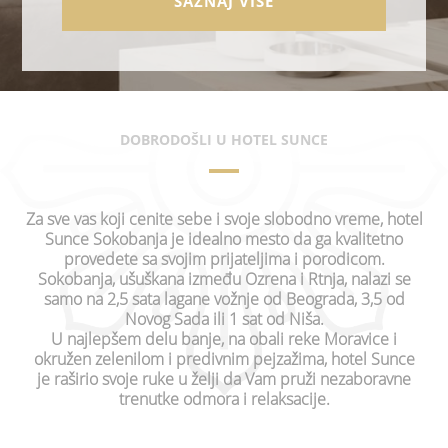
SAZNAJ VIŠE
DOBRODOŠLI U HOTEL SUNCE
Za sve vas koji cenite sebe i svoje slobodno vreme, hotel
Sunce Sokobanja je idealno mesto da ga kvalitetno
provedete sa svojim prijateljima i porodicom.
Sokobanja, ušuškana između Ozrena i Rtnja, nalazi se
samo na 2,5 sata lagane vožnje od Beograda, 3,5 od
Novog Sada ili 1 sat od Niša.
U najlepšem delu banje, na obali reke Moravice i
okružen zelenilom i predivnim pejzažima, hotel Sunce
je raširio svoje ruke u želji da Vam pruži nezaboravne
trenutke odmora i relaksacije.