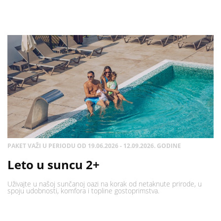
PAKET VAŽI U PERIODU OD 19.06.2026 - 12.09.2026. GODINE
Leto u suncu 2+
Uživajte u našoj sunčanoj oazi na korak od netaknute prirode, u
spoju udobnosti, komfora i topline gostoprimstva.