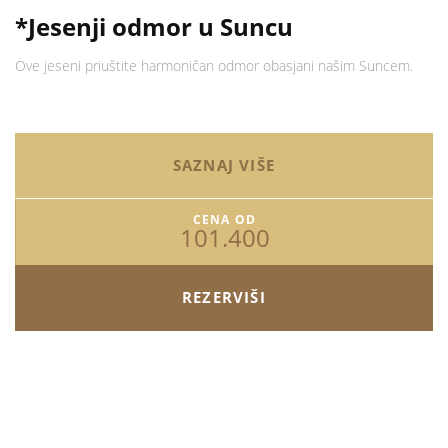
*Jesenji odmor u Suncu
Ove jeseni priuštite harmoničan odmor obasjani našim Suncem.
SAZNAJ VIŠE
CENA OD
101.400
REZERVIŠI