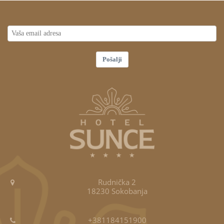
Pošalji
Rudnička 2
18230 Sokobanja
+381184151900