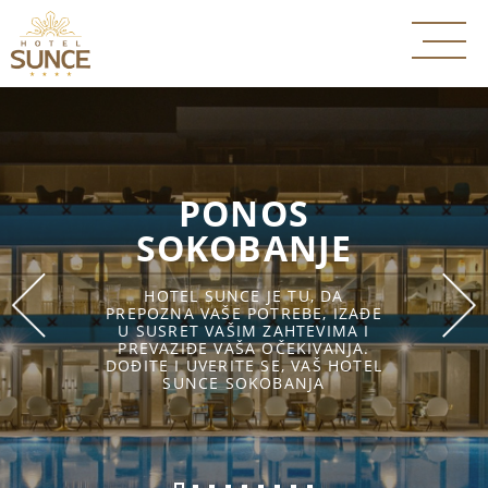
PONOS
SOKOBANJE
HOTEL SUNCE JE TU, DA
PREPOZNA VAŠE POTREBE, IZAĐE
U SUSRET VAŠIM ZAHTEVIMA I
PREVAZIĐE VAŠA OČEKIVANJA.
DOĐITE I UVERITE SE, VAŠ HOTEL
SUNCE SOKOBANJA