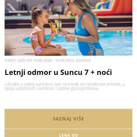
PAKET VAŽI OD 19.06.2026 - 12.09.2026. GODINE
Letnji odmor u Suncu 7 + noći
Uživajte u našoj sunčanoj oazi na korak od netaknute prirode, u
spoju udobnosti, komfora i topline gostoprimstva.
SAZNAJ VIŠE
CENA OD