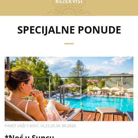
REZERVIŠI
SPECIJALNE PONUDE
PAKET VAŽI 1 NOĆ: 16,23,29.30. 08.2026.
*Noć u Suncu