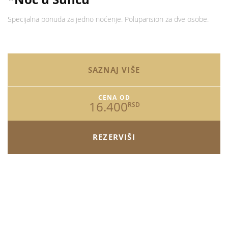
Specijalna ponuda za jedno noćenje. Polupansion za dve osobe.
SAZNAJ VIŠE
CENA OD
16.400
RSD
REZERVIŠI