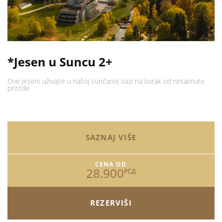
*Jesen u Suncu 2+
Ove jeseni uživajte u našoj sunčanoj oazi na korak od netaknute
prirode
SAZNAJ VIŠE
CENA OD
28.900
РСД
REZERVIŠI