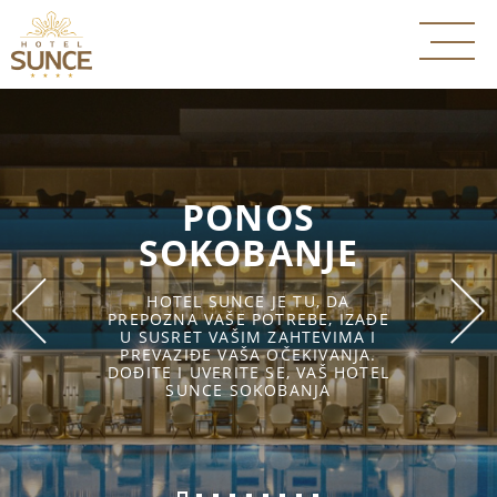
PONOS
SOKOBANJE
HOTEL SUNCE JE TU, DA
PREPOZNA VAŠE POTREBE, IZAĐE
U SUSRET VAŠIM ZAHTEVIMA I
PREVAZIĐE VAŠA OČEKIVANJA.
DOĐITE I UVERITE SE, VAŠ HOTEL
SUNCE SOKOBANJA