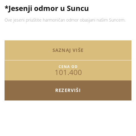
*Jesenji odmor u Suncu
Ove jeseni priuštite harmoničan odmor obasjani našim Suncem.
SAZNAJ VIŠE
CENA OD
101.400
REZERVIŠI