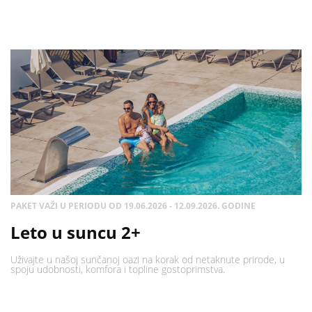
PAKET VAŽI U PERIODU OD 19.06.2026 - 12.09.2026. GODINE
Leto u suncu 2+
Uživajte u našoj sunčanoj oazi na korak od netaknute prirode, u
spoju udobnosti, komfora i topline gostoprimstva.