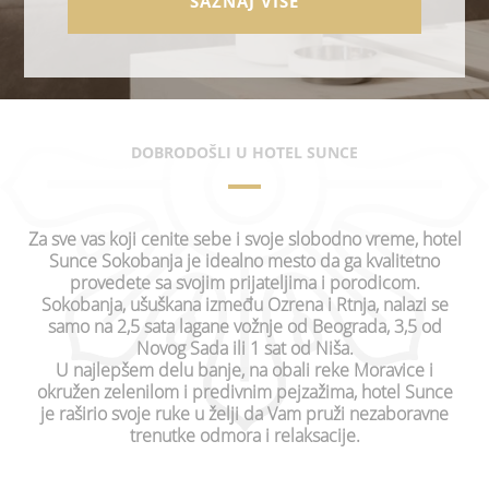
SAZNAJ VIŠE
DOBRODOŠLI U HOTEL SUNCE
Za sve vas koji cenite sebe i svoje slobodno vreme, hotel
Sunce Sokobanja je idealno mesto da ga kvalitetno
provedete sa svojim prijateljima i porodicom.
Sokobanja, ušuškana između Ozrena i Rtnja, nalazi se
samo na 2,5 sata lagane vožnje od Beograda, 3,5 od
Novog Sada ili 1 sat od Niša.
U najlepšem delu banje, na obali reke Moravice i
okružen zelenilom i predivnim pejzažima, hotel Sunce
je raširio svoje ruke u želji da Vam pruži nezaboravne
trenutke odmora i relaksacije.