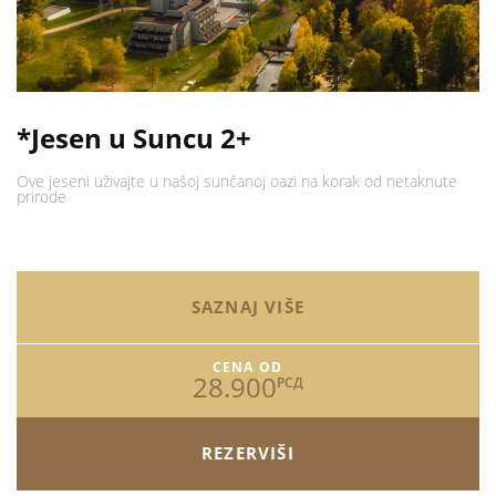
*Jesen u Suncu 2+
Ove jeseni uživajte u našoj sunčanoj oazi na korak od netaknute
prirode
SAZNAJ VIŠE
CENA OD
28.900
РСД
REZERVIŠI