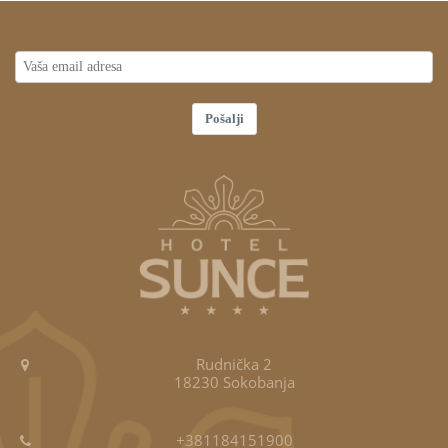
Pošalji
Rudnička 2
18230 Sokobanja
+381184151900