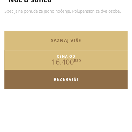
Specijalna ponuda za jedno noćenje. Polupansion za dve osobe.
SAZNAJ VIŠE
CENA OD
16.400
RSD
REZERVIŠI