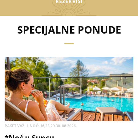
REZERVIŠI
SPECIJALNE PONUDE
PAKET VAŽI 1 NOĆ: 16,23,29.30. 08.2026.
*Noć u Suncu