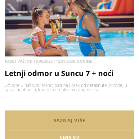
PAKET VAŽI OD 19.06.2026 - 12.09.2026. GODINE
Letnji odmor u Suncu 7 + noći
Uživajte u našoj sunčanoj oazi na korak od netaknute prirode, u
spoju udobnosti, komfora i topline gostoprimstva.
SAZNAJ VIŠE
CENA OD