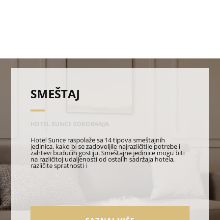
SMEŠTAJ
HOTEL SUNCE SOKOBANJA
Hotel Sunce raspolaže sa 14 tipova smeštajnih
jedinica, kako bi se zadovoljile najrazličitije potrebe i
zahtevi budućih gostiju. Smeštajne jedinice mogu biti
na različitoj udaljenosti od ostalih sadržaja hotela,
različite spratnosti i