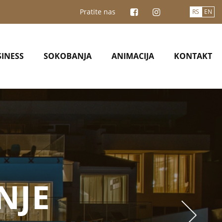
Pratite nas
RS
EN
INESS
SOKOBANJA
ANIMACIJA
KONTAKT
E