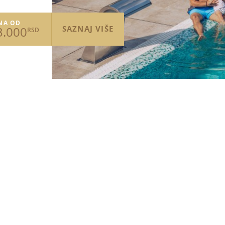
NA OD
3.000
SAZNAJ VIŠE
RSD