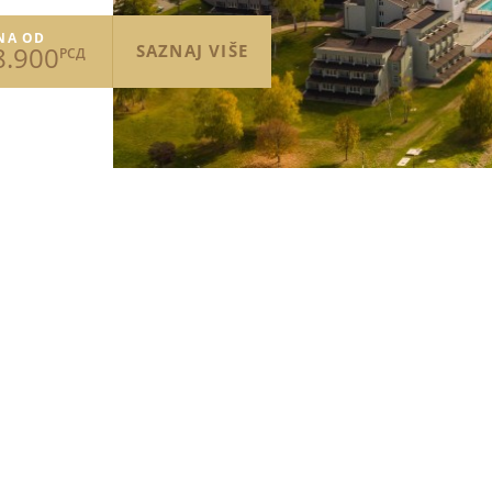
NA OD
8.900
SAZNAJ VIŠE
РСД