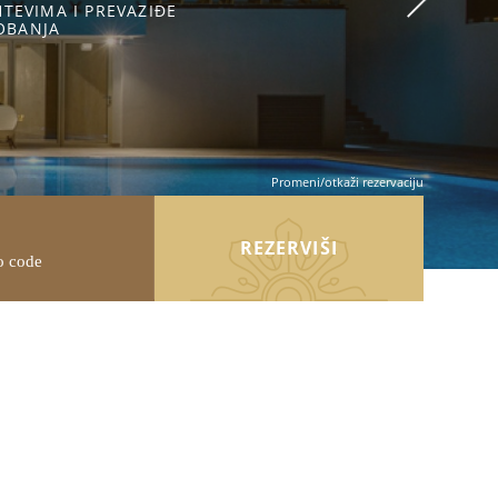
REVAZIĐE
Promeni/otkaži rezervaciju
REZERVIŠI