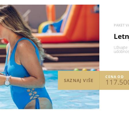
PAKET VA
Letn
Uživajte
udobnost
CENA OD
117.50
SAZNAJ VIŠE