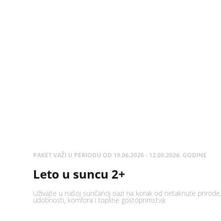
PAKET VAŽI U PERIODU OD 19.06.2026 - 12.09.2026. GODINE
Leto u suncu 2+
Uživajte u našoj sunčanoj oazi na korak od netaknute prirode
udobnosti, komfora i topline gostoprimstva.