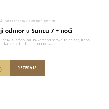
ŽI OD 19.06.2026 - 12.09.2026. GODINE
ji odmor u Suncu 7 + noći
 u našoj sunčanoj oazi na korak od netaknute prirode, u spoju
i, komfora i topline gostoprimstva.
0
REZERVIŠI