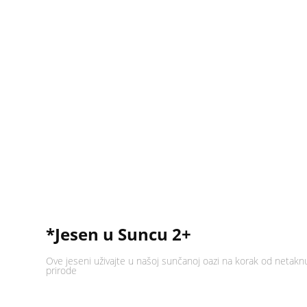
*Jesen u Suncu 2+
Ove jeseni uživajte u našoj sunčanoj oazi na korak od netakn
prirode