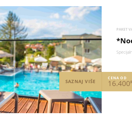
PAKET VA
*No
Specijal
CENA OD
16.400
SAZNAJ VIŠE