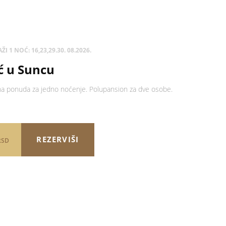
ŽI 1 NOĆ: 16,23,29.30. 08.2026.
ć u Suncu
na ponuda za jedno noćenje. Polupansion za dve osobe.
REZERVIŠI
RSD