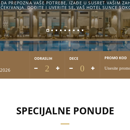
NA VAŠE POTREBE, IZAĐE U SUSRET VAŠIM ZAHTEVIMA I P
 DOĐITE I UVERITE SE, VAŠ HOTEL SUNCE SOKOBANJA
PROMO KOD
ODRASLIH
DECE
 2026
SPECIJALNE PONUDE